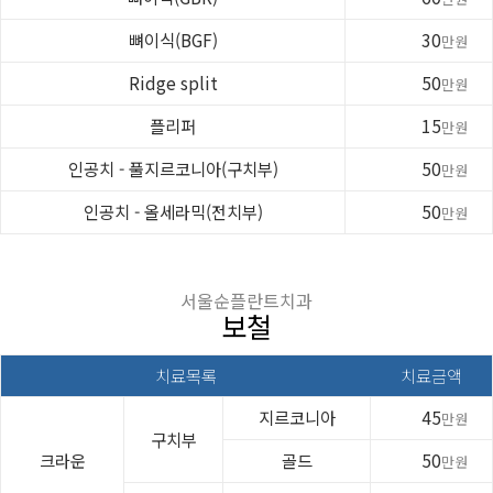
뼈이식(BGF)
30
만원
Ridge split
50
만원
플리퍼
15
만원
인공치 - 풀지르코니아(구치부)
50
만원
인공치 - 올세라믹(전치부)
50
만원
서울순플란트치과
보철
치료목록
치료금액
지르코니아
45
만원
구치부
크라운
골드
50
만원