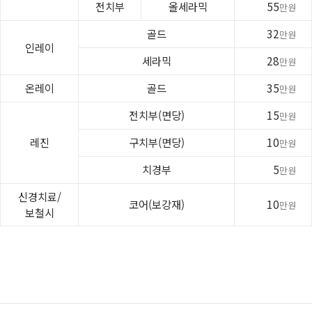
전치부
올세라믹
55
만원
골드
32
만원
인레이
세라믹
28
만원
온레이
골드
35
만원
전치부(면당)
15
만원
레진
구치부(면당)
10
만원
치경부
5
만원
신경치료/
코어(보강재)
10
만원
보철시