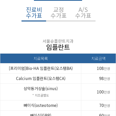
진료비
교정
A/S
수가표
수가표
수가표
서울순플란트치과
임플란트
치료목록
치료금액
[프리미엄]Bio-HA 임플란트(오스템BA)
108
만원
Calcium 임플란트(오스템CA)
98
만원
상악동거상술(sinus)
100
만원
* 치조골별도
뼈이식(osteotome)
70
만원
뼈이식(GBR)
60
만원