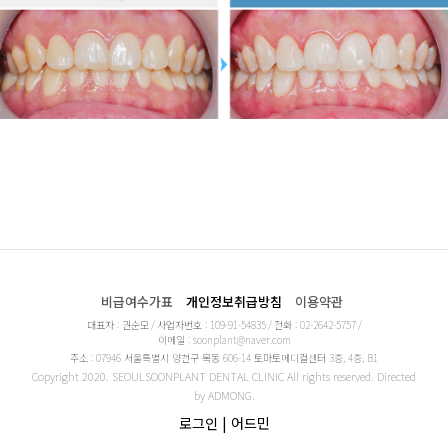
비급여수가표
개인정보취급방침
이용약관
대표자 : 권순모
/
사업자번호 : 109-91-54835
/
전화 : 02-2642-5757
/
이메일 : soonplant@naver.com
주소 : 07946 서울특별시 양천구 목동 606-14 토마토메디컬센터 3층, 4층, B1
Copyright 2020. SEOULSOONPLANT DENTAL CLINIC All rights reserved. Directed
by
ADMONG
.
로그인
|
어드민