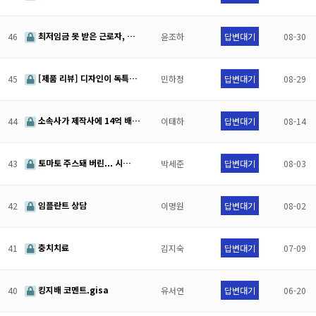
최저임금 못 받은 근로자, …
46
윤조하
답변대기
08-30
[제품 리뷰] 디자인이 독특…
45
민하정
답변대기
08-29
소속사가 제작사에 14억 배…
44
이태하
답변대기
08-14
토마토 주스돼 버린... 시…
43
박세준
답변대기
08-03
임플란트 상담
42
이명원
답변대기
08-02
충치치료
41
김지숙
답변대기
07-09
킹지배 코멘트.gisa
40
유서연
답변대기
06-20