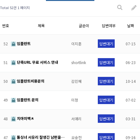
Total 52건
1 페이지
번호
제목
글쓴이
답변여부
날짜
임플란트
52
이지훈
답변대기
07-15
단축URL 무료 서비스 안내
51
shortlink
답변대기
06-23
임플란트비용문의
50
김민혜
답변대기
10-14
임플란트 문의
49
미정
답변대기
07-02
치아미백ㅊ
48
서애리
답변대기
03-31
돌싱녀 서유리 잘생긴 남편을…
47
오숭전
답변대기
09-16